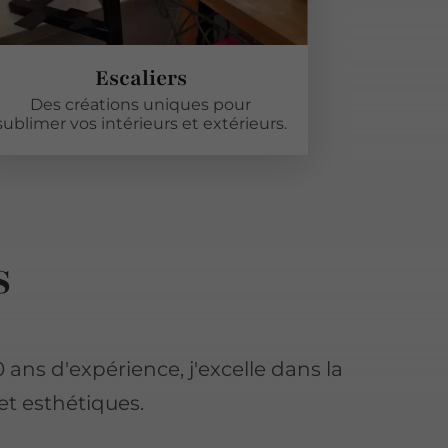
Escaliers
Des créations uniques pour
Une combin
sublimer vos intérieurs et extérieurs.
du des
s
 ans d'expérience, j'excelle dans la
et esthétiques.