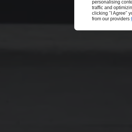
personalising conte
traffic and optimizi
clicking "I Agree" 
from our providers