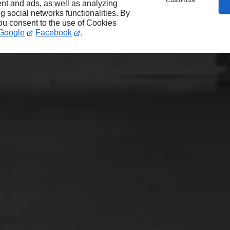
Customize
nt and ads, as well as analyzing
ng social networks functionalities. By
you consent to the use of Cookies
Google
Facebook
.