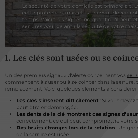
La sécurité de votre domicile est primordiale. L
cette protection, mais elles peuvent devenir o
temps. Voici trois signes indiquant qu'il peut 
serrures pour garantir la sécurité de votre mais
1. Les clés sont usées ou se coinc
Un des premiers signaux d'alerte concernant vos
serr
commencent à s'user ou à se coincer dans la serrure, c
remplacement. Voici quelques éléments à considérer 
Les clés s'insèrent difficilement
: Si vous devez f
peut être endommagée.
Les dents de la clé montrent des signes d'usu
correctement, ce qui peut compromettre votre sé
Des bruits étranges lors de la rotation
: Un gri
de la serrure est usée.