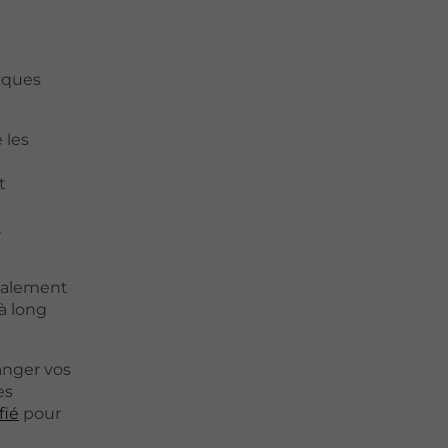
elques
 les
t
,
également
à long
hanger vos
es
fié
pour