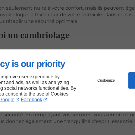
non seulement nuire à votre confort, mais ils peuvent é
vez bloqué à l'extérieur de votre domicile. Dans ce cas, 
 rétablir une sécurité optimale.
ubi un cambriolage
cambriolage sont des événements traumatisants qui peuve
ici quelques points à évaluer dans ces situations :
cy is our priority
us perdez vos clés, il est fortement recommandé de chan
isse accéder à votre maison.
 improve user experience by
Customize
nt and ads, as well as analyzing
cambriolé, il est essentiel de remplacer les serrures comp
ng social networks functionalities. By
you consent to the use of Cookies
Après un incident, envisagez de moderniser votre sécurit
Google
Facebook
.
ntrôle d'accès.
sécurité. En remplaçant vos serrures, vous renforcez n
us donnez également une tranquillité d'esprit, essentiel