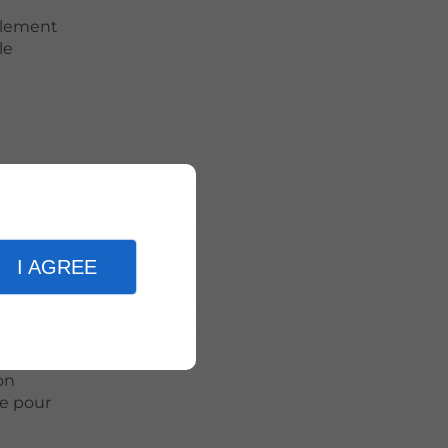
galement
le
nt vous
ger les
I AGREE
romise,
é avec
on
le pour