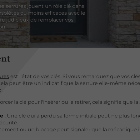
es serrures jouent un rôle clé dans
bsolètes ou moins efficaces avec le
être judicieux de remplacer vos
on.
ent
ures
est l'état de vos clés. Si vous remarquez que vos clé
ela peut être un indicatif que la serrure elle-même néce
:
orcer la clé pour l'insérer ou la retirer, cela signifie que la
re
: Une clé qui a perdu sa forme initiale peut ne plus fo
curité.
ncement ou un blocage peut signaler que la mécanique 