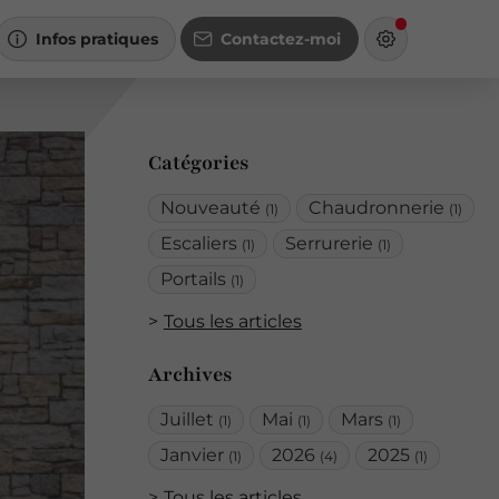
Infos pratiques
Contactez-moi
Catégories
Nouveauté
Chaudronnerie
(1)
(1)
Escaliers
Serrurerie
(1)
(1)
Portails
(1)
Tous les articles
Archives
Juillet
Mai
Mars
(1)
(1)
(1)
Janvier
2026
2025
(1)
(4)
(1)
Tous les articles