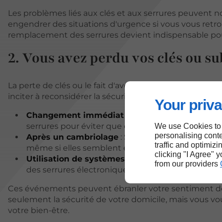
Les problèmes liés aux clés et aux serrures peuvent 
engendrer des situations d'urgence si vous vous retrou
remplacement des serrures devient indispensable pour
2. Vous avez perdu vos clés ou s
La perte de clés ou le fait d'avoir été victime d'un 
inciter à reconsidérer la sécurité de votre domicile. Vo
Your priva
Changement immédiat après une perte
: Si vo
serrures pour éviter que quelqu'un d'autre ne pu
We use Cookies to
personalising conte
Après un cambriolage
: Si votre domicile a été 
traffic and optimizi
même si elles semblent encore fonctionnelles.
clicking "I Agree" 
Utilisation de systèmes de sécurité avancés
: 
from our providers
des serrures électroniques ou des systèmes de co
Ces événements peuvent ébranler votre sentiment de 
seulement la sécurité de votre domicile, mais vous vo
votre bien-être.