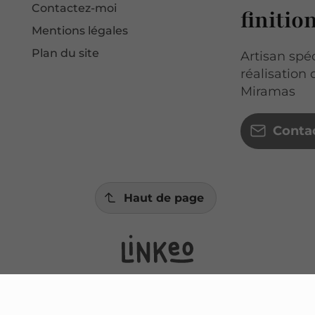
Contactez-moi
finitio
Mentions légales
Plan du site
Artisan spéc
réalisation
Miramas
Conta
Haut de page