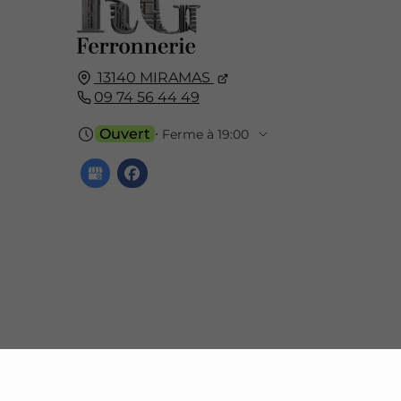
13140
MIRAMAS
09 74 56 44 49
Ouvert
⋅ Ferme à 19:00