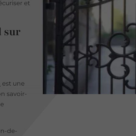
curiser et
l sur
e
est une
n savoir-
de
lon-de-