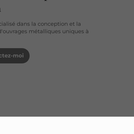
n
ialisé dans la conception et la
 d'ouvrages métalliques uniques à
ctez-moi