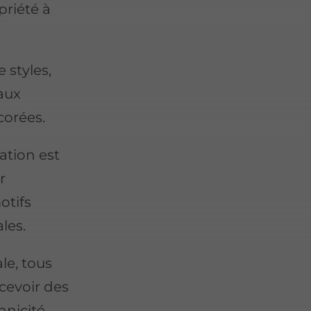
priété à
 styles,
aux
corées.
ation est
r
otifs
les.
le, tous
cevoir des
nicité,