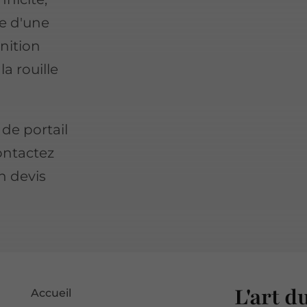
ie d'une
inition
la rouille
de portail
ontactez
n devis
L'art d
Accueil