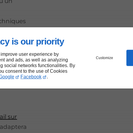
ou un
techniques
cy is our priority
 improve user experience by
Customize
nt and ads, as well as analyzing
nerie
ng social networks functionalities. By
you consent to the use of Cookies
alon-
Google
Facebook
.
ail sur
'adaptera