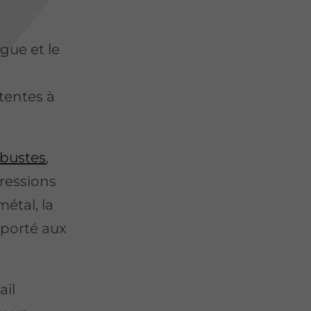
gue et le
tentes à
obustes
,
gressions
étal, la
pporté aux
ail