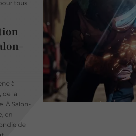
pour tous
tion
alon-
ne à
 de la
e. À Salon-
e, en
ondie de
at