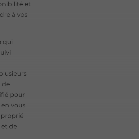
ibilité et
dre à vos
.
e qui
uivi
plusieurs
t de
fié pour
m, en vous
pproprié
 et de