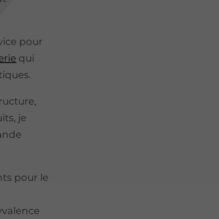
.
vice pour
erie
qui
tiques.
ructure,
ts, je
rande
ts pour le
yvalence