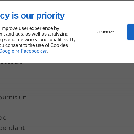
ns de
cy is our priority
tèle variée
 improve user experience by
Customize
nt and ads, as well as analyzing
ng social networks functionalities. By
you consent to the use of Cookies
Google
Facebook
.
nnier
 fournis un
-de-
épendant