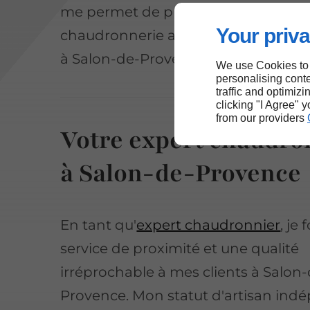
me permet de proposer des solutio
Your priva
chaudronnerie adaptées à une clien
à Salon-de-Provence.
We use Cookies to
personalising conte
traffic and optimizi
clicking "I Agree" 
from our providers
Votre expert chaudro
à Salon-de-Provence
En tant qu'
expert chaudronnier
, je
service de proximité et une qualité
irréprochable à mes clients à Salon
Provence. Mon statut d'artisan ind